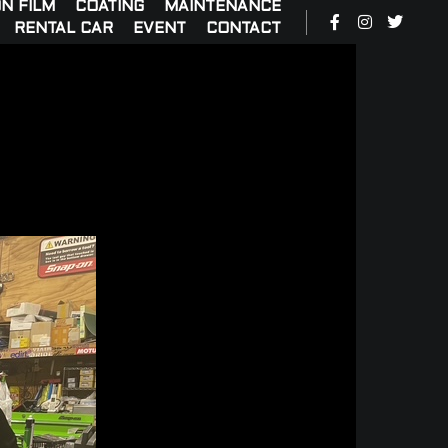
N FILM
COATING
MAINTENANCE
RENTAL CAR
EVENT
CONTACT