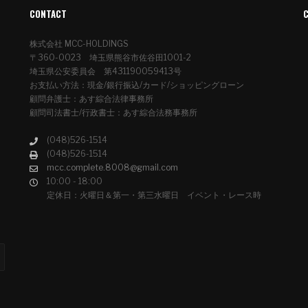
CONTACT
株式会社 MCC-HOLDINGS
〒360-0023 埼玉県熊谷市佐谷田1001-2
埼玉県公安委員会 第431190059413号
お支払い方法：現金/銀行振込/カード/ショッピングローン
顧問弁護士：あす綜合法律事務所
顧問司法書士/行政書士：あす綜合法務事務所
(048)526-1514
(048)526-1514
mcc.complete.8008@gmail.com
10:00 - 18:00
定休日：火曜日＆第一・第三水曜日 イベント・レース時