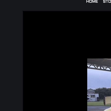
HOME
STO