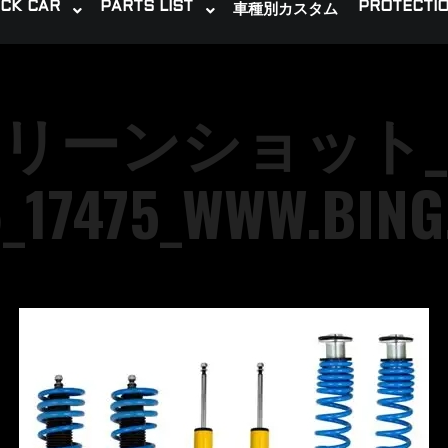
CK CAR
PARTS LIST
PROTECTIO
車種別カスタム
リーンショット_16
_17475_WWW.BIN