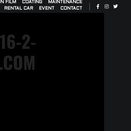
N FILM
COATING
MAINTENANCE
RENTAL CAR
EVENT
CONTACT
-2-
G.COM