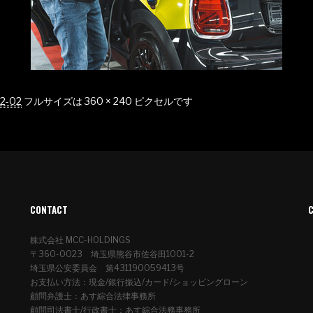
12-02
フルサイズは
360 × 240
ピクセルです
CONTACT
株式会社 MCC-HOLDINGS
〒360-0023 埼玉県熊谷市佐谷田1001-2
埼玉県公安委員会 第431190059413号
お支払い方法：現金/銀行振込/カード/ショッピングローン
顧問弁護士：あす綜合法律事務所
顧問司法書士/行政書士：あす綜合法務事務所