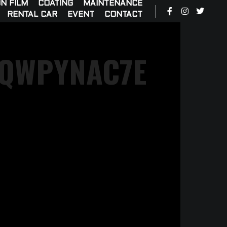
N FILM
COATING
MAINTENANCE
RENTAL CAR
EVENT
CONTACT
0QWPYNAC7E
G