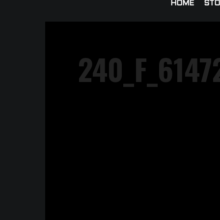
HOME
STO
240_F_614