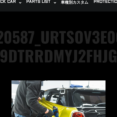
CK CAR
PARTS LIST
PROTECTIO
車種別カスタム
720587_URTSOV3E
9DTRRDMYJ2FHJ