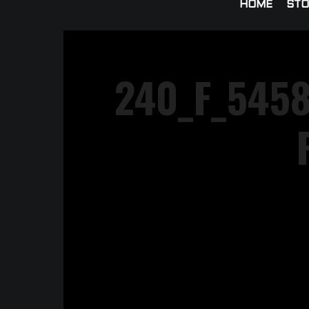
HOME
STO
240_F_545