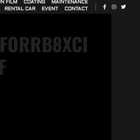
N FILM
COATING
MAINTENANCE
RENTAL CAR
EVENT
CONTACT
EFORRB8XCI
F