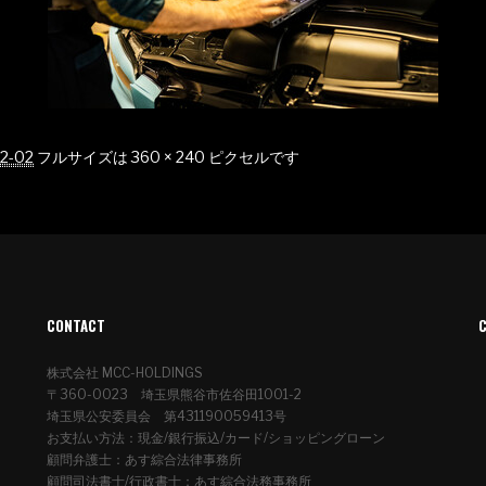
12-02
フルサイズは
360 × 240
ピクセルです
CONTACT
株式会社 MCC-HOLDINGS
〒360-0023 埼玉県熊谷市佐谷田1001-2
埼玉県公安委員会 第431190059413号
お支払い方法：現金/銀行振込/カード/ショッピングローン
顧問弁護士：あす綜合法律事務所
顧問司法書士/行政書士：あす綜合法務事務所