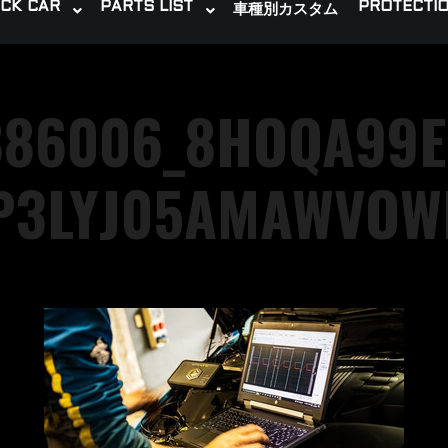
CK CAR
PARTS LIST
PROTECTIO
車種別カスタム
886006_8HOQA99
P3LYJ05AMAWVOW