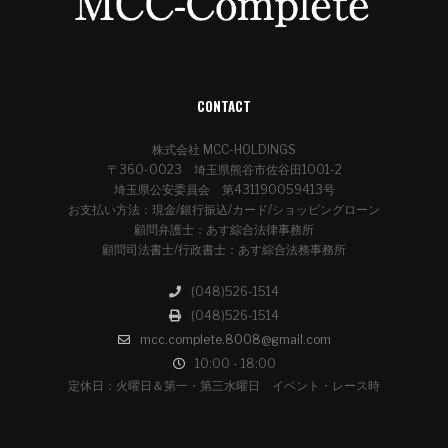
CONTACT
株式会社 MCC-HOLDINGS
〒360-0023 埼玉県熊谷市佐谷田1001-2
埼玉県公安委員会 第431190059413号
お支払い方法：現金/銀行振込/カード/ショッピングローン
顧問弁護士：あす綜合法律事務所
顧問司法書士/行政書士：あす綜合法務事務所
(048)526-1514
(048)526-1514
mcc.complete.8008@gmail.com
10:00 - 18:00
定休日：火曜日＆第一・第三水曜日 イベント・レース時