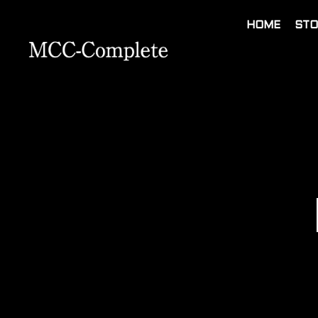
HOME
STO