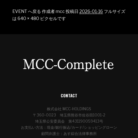
EVENT へ戻る
作成者
mcc
投稿日
2026-01-16
フルサイズ
は
640 × 480
ピクセルです
CONTACT
株式会社 MCC-HOLDINGS
〒360-0023 埼玉県熊谷市佐谷田1001-2
埼玉県公安委員会 第431190059413号
お支払い方法：現金/銀行振込/カード/ショッピングローン
顧問弁護士：あす綜合法律事務所