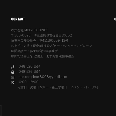
CONTACT
株式会社 MCC-HOLDINGS
〒360-0023 埼玉県熊谷市佐谷田1001-2
埼玉県公安委員会 第431190059413号
お支払い方法：現金/銀行振込/カード/ショッピングローン
顧問弁護士：あす綜合法律事務所
顧問司法書士/行政書士：あす綜合法務事務所
(048)526-1514
(048)526-1514
mcc.complete.8008@gmail.com
10:00 - 18:00
定休日：火曜日＆第一・第三水曜日 イベント・レース時