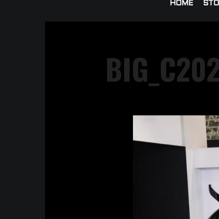
HOME
STO
BIG_C20