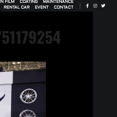
N FILM
COATING
MAINTENANCE
RENTAL CAR
EVENT
CONTACT
51179254