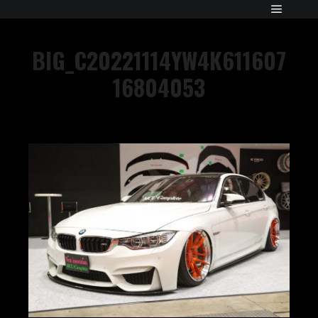
BIG_C20221114YW4K611607
16804053