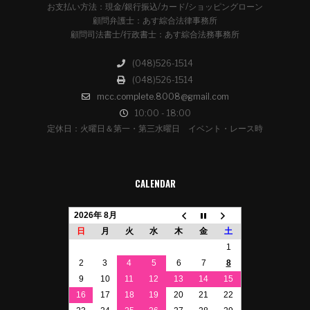
お支払い方法：現金/銀行振込/カード/ショッピングローン
顧問弁護士：あす綜合法律事務所
顧問司法書士/行政書士：あす綜合法務事務所
(048)526-1514
(048)526-1514
mcc.complete.8008@gmail.com
10:00 - 18:00
定休日：火曜日＆第一・第三水曜日 イベント・レース時
CALENDAR
2026年 8月
日
月
火
水
木
金
土
1
2
3
4
5
6
7
8
9
10
11
12
13
14
15
16
17
18
19
20
21
22