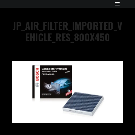
JP_AIR_FILTER_IMPORTED_V
EHICLE_RES_800X450