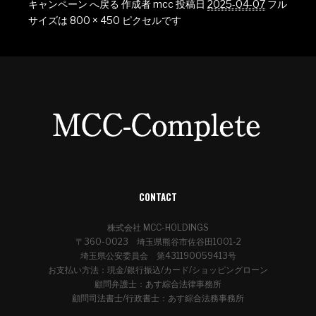
キャンペーン へ戻る
作成者
mcc
投稿日
2025-04-07
フル
サイズは
800 × 450
ピクセルです
CONTACT
株式会社 MCC-HOLDINGS
〒360-0023 埼玉県熊谷市佐谷田1001-2
埼玉県公安委員会 第431190059413号
お支払い方法：現金/銀行振込/カード/ショッピングローン
顧問弁護士：あす綜合法律事務所
顧問司法書士/行政書士：あす綜合法務事務所