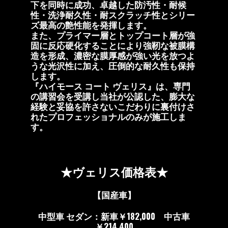
下を同時に成功、卓越した防汚性・耐候
性・洗浄耐久性・耐スクラッチ性とシリー
ズ最高の艶性能を発揮します。
また、プライマー層とトップコート層が強
固に反応硬化することにより強靭な被膜構
造を形成、濃密な膜厚感が強い光を放つよ
うな光沢性に加え、圧倒的な耐久性も保持
します。
『ハイモース コート ヴェリス』は、専門
の講習会を受講し当社が公認した、膨大な
経験と妥協を許さないこだわりに裏付けさ
れたプロフェッショナルのみが施工しま
す。
★
ヴェリス
価格表★
【国産車】
中型車 セダン：新車￥182,000 中古車
￥214,400