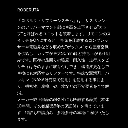
ROBERUTA
「ロベルタ・リフターシステム」は、サスペンショ
ンのアッパーマウント部に車高を上下させる”カッ
プ”と呼ばれるユニットを装着します。リモコンのス
イッチをONにすると、 空気を圧縮するコンプレッ
サーや電磁弁などを収めた”ボックス”から圧縮空気
を供給し、カップが最大90mmほど持ち上がる仕組
みです。既存の足回りの強度・耐久性・走行スタビ
リティはそのままに取り付けでき、構造変更なしで
車検にも対応するリフターです。特殊な潤滑剤、パ
ッキン（NASA研究室で使用）を使用する事によ
り、機密性、摩擦、砂、埃などの不安要素を全て解
消。
メーカー純正部品の耐久性にも匹敵する品質（本体
10年間、その他部品5年の保証付）を備えていま
す。特許も申請済み。多種多様の車種に適応いたし
ます。